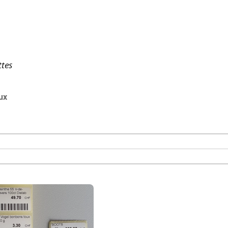
ttes
ux