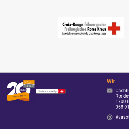
Wir
Cashf
Rte de
1700 F
058 91
#vasb