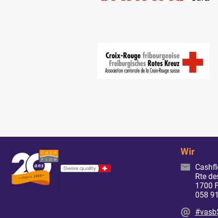
Wir
Cashf
Rte de
1700 F
058 91
#vasb