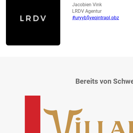
Jacobien Vink
LRDV Agentur
#uryyb$yeqintrapl.pbz
Bereits von Schw