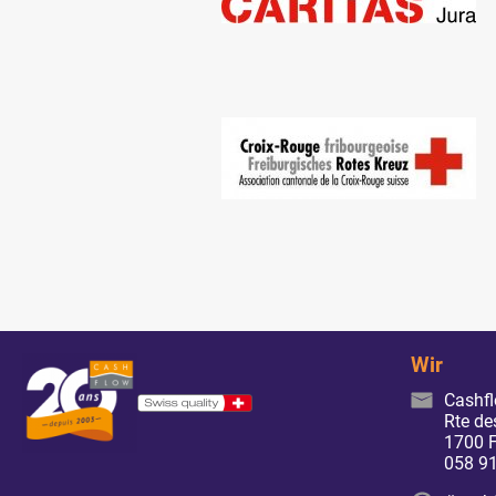
Wir
Cashf
Rte de
1700 F
058 91